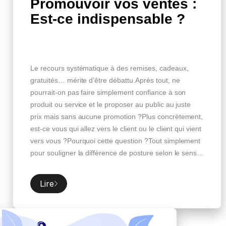
Promouvoir vos ventes :
Est-ce indispensable ?
Le recours systématique à des remises, cadeaux,
gratuités… mérite d’être débattu.Après tout, ne
pourrait-on pas faire simplement confiance à son
produit ou service et le proposer au public au juste
prix mais sans aucune promotion ?Plus concrètement,
est-ce vous qui allez vers le client ou le client qui vient
vers vous ?Pourquoi cette question ?Tout simplement
pour souligner la différence de posture selon le sens
de la relation.Quand vous allez vers le client, qu’il
s’agisse d’un emailing, d’une campagne sur les
Lire
réseaux sociaux ou d’un flyer distribué en grande
surface, vous vous sentez obligé de dégainer une
promo. Heureusement pour vous, […]