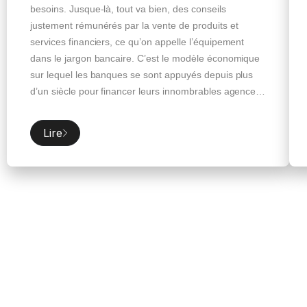
besoins. Jusque-là, tout va bien, des conseils
justement rémunérés par la vente de produits et
services financiers, ce qu’on appelle l’équipement
dans le jargon bancaire. C’est le modèle économique
sur lequel les banques se sont appuyés depuis plus
d’un siècle pour financer leurs innombrables agences
et leurs armadas de conseillers. Seulement voilà, il y a
aujourd’hui un petit problème : les clients non
Lire
rentables continuent à venir en agence mais les
clients rentables, eux, ne viennent plus. Les clients
non rentables, surtout des […]