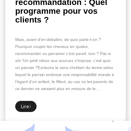
recommandation : Quel
programme pour vos
clients ?
Mais, avant d’en débattre, de quoi parle-t-on ?
Pourquoi couper les cheveux en quatre,
recommander ou parrainer c’est pareil, non ? Pas si
sûr !Un petit retour aux sources s’impose; c’est quoi
un parrain ?Excluons le sens chrétien du terme selon
lequel le parrain endosse une responsabilité morale à
l’égard d’un enfant, le filleul, au cas où les parents de
ce dernier ne seraient plus en mesure de le
faire.Socialement, un parrain est quelqu’un qui se
porte garant d’un proche vis à vis d’une communauté
Lire
à laquelle il appartient. C’est, en théorie, le seul
moyen pour ledit proche, c’est-à-dire le filleul, d’être
[…]