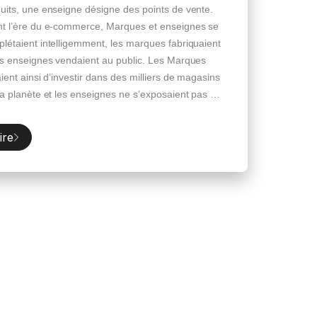
uits, une enseigne désigne des points de vente.
t l’ère du e-commerce, Marques et enseignes se
létaient intelligemment, les marques fabriquaient
es enseignes vendaient au public. Les Marques
aient ainsi d’investir dans des milliers de magasins
la planète et les enseignes ne s’exposaient pas au
ue d’être court-circuitées par des marques
ant en direct. Ce bel équilibre, fondé sur une
ire
ssité purement économique, a été bouleversé
la percée galopante du e-commerce. Là où il
ait investir des milliards en magasins, il suffit […]