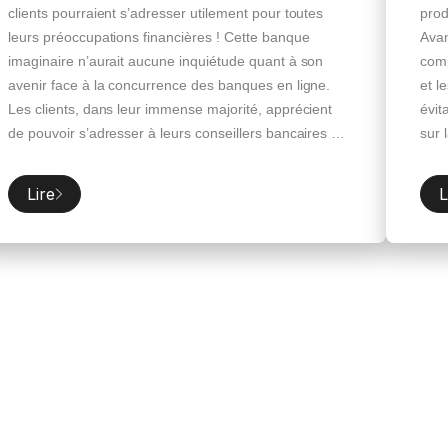
clients pourraient s’adresser utilement pour toutes
prod
leurs préoccupations financières ! Cette banque
Avan
imaginaire n’aurait aucune inquiétude quant à son
comp
avenir face à la concurrence des banques en ligne.
et l
Les clients, dans leur immense majorité, apprécient
évit
de pouvoir s’adresser à leurs conseillers bancaires en
sur 
cas de besoin…quand ils leur font confiance ! Non, la
risq
plupart des clients ne souhaite pas une relation
vend
Lire
L
digitale désincarnée ! En revanche, un client préfèrera
néce
basculer vers une banque en ligne si son conseiller
par 
est injoignable ou incompétent …ou dénué
fall
d’empathie. Seulement voilà, […]